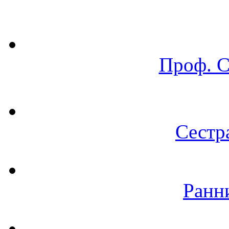
Проф. 
Сестр
Ранн