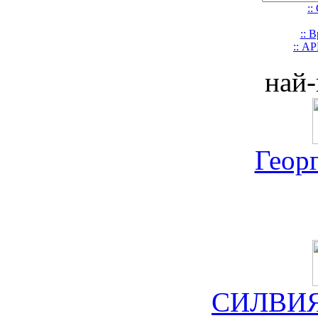
::
:: 
:: А
най-
Геор
СИЛВИЯ