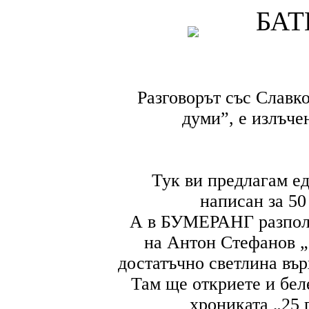
БАТ
НОВА
КНИГА
Разговорът със Славко
думи”, е излъче
Тук ви предлагам ед
написан за 50
А в БУМЕРАНГ разпола
на Антон Стефанов „
достатъчно светлина вър
Там ще откриете и беле
хрониката „25 