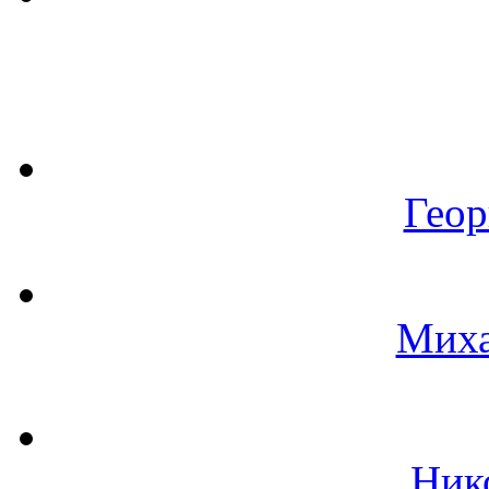
Геор
Миха
Ник