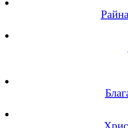
Райна
Благ
Хрис