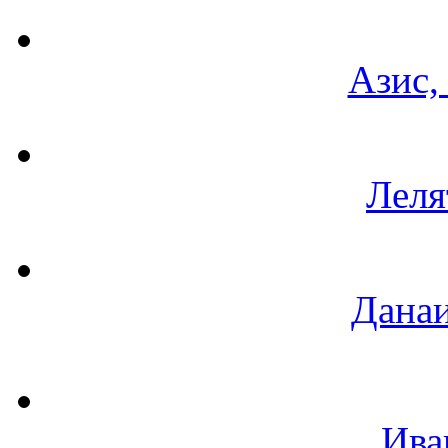
Азис,
Леля
Данаи
Ива