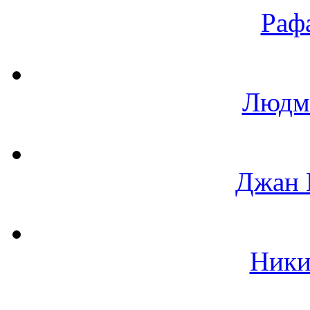
Раф
Людм
Джан 
Ники