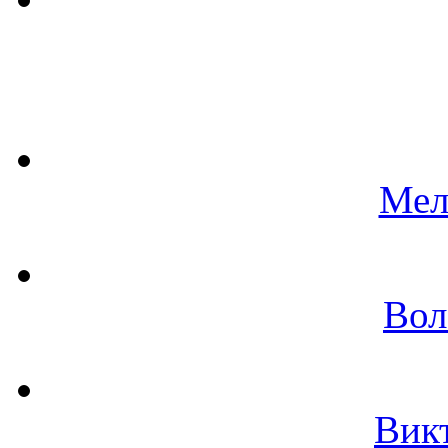
Мел
Вол
Вик