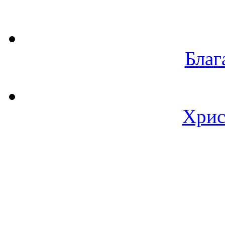
Благ
Хрис