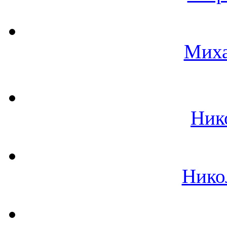
Миха
Ник
Нико