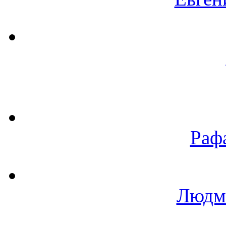
Раф
Людм