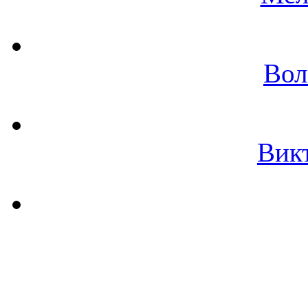
Вол
Вик