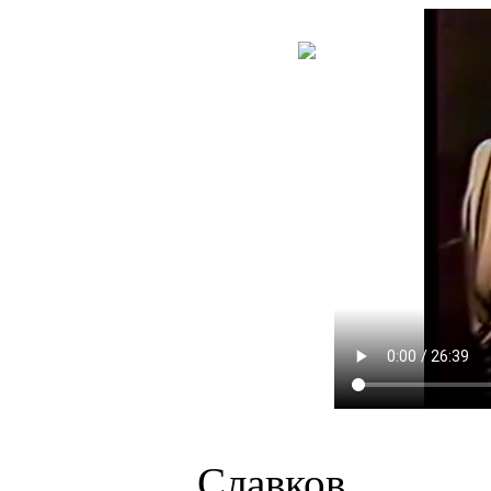
НОВА
КНИГА
Славков