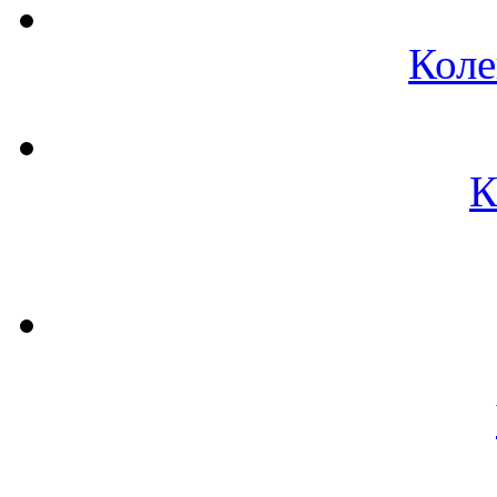
Коле
К