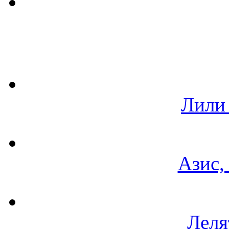
Лили
Азис,
Леля