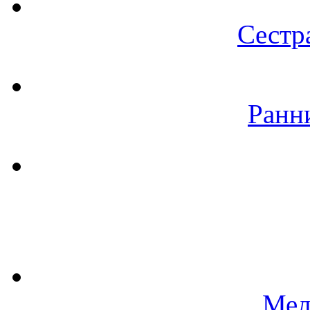
Сестр
Ранн
Мел