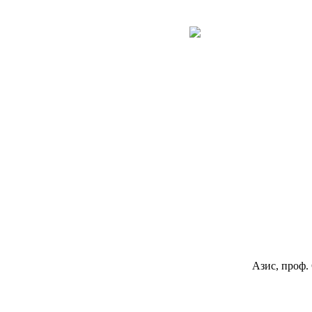
НОВА
КНИГА
Азис, проф.