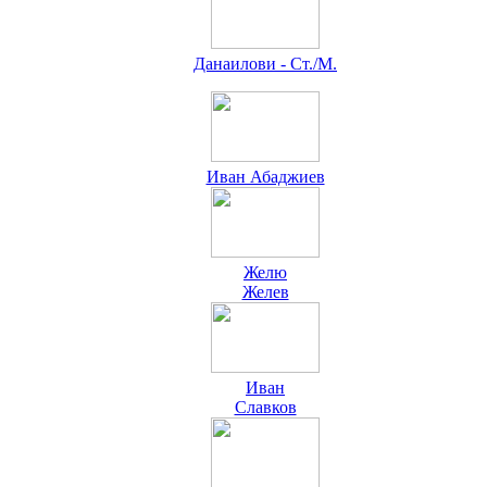
Данаилови - Ст./М.
Иван Абаджиев
Желю
Желев
Иван
Славков