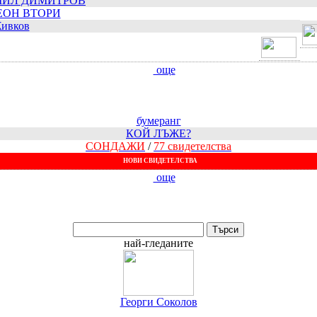
МИЛ ДИМИТРОВ
ОН ВТОРИ
Живков
още
бумеранг
КОЙ ЛЪЖЕ?
СОНДАЖИ
/
77 свидетелства
НОВИ СВИДЕTEЛСТВА
още
най-гледаните
Георги Соколов