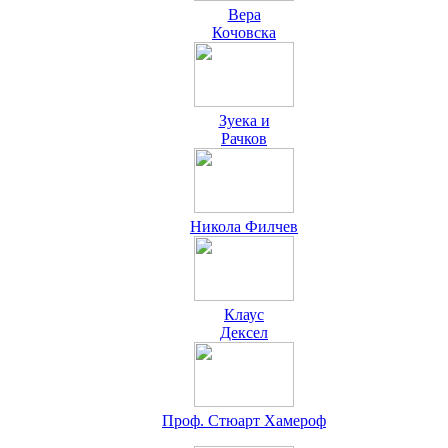
Вера
Кочовска
Зуека и
Рачков
Никола Филчев
Клаус
Дексел
Проф. Стюарт Хамероф