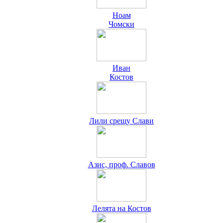
Ноам
Чомски
Иван
Костов
Лили срещу Слави
Азис, проф. Славов
Лелята на Костов