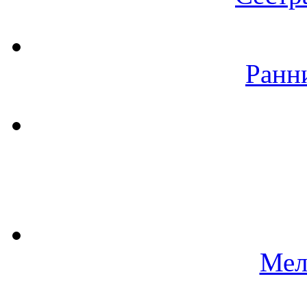
Ранн
Мел