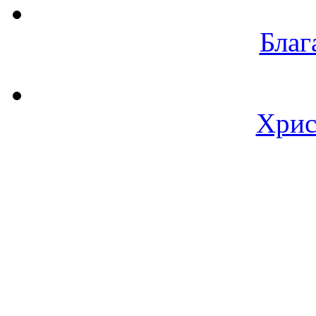
Благ
Хрис