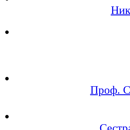
Ник
Проф. 
Сестр