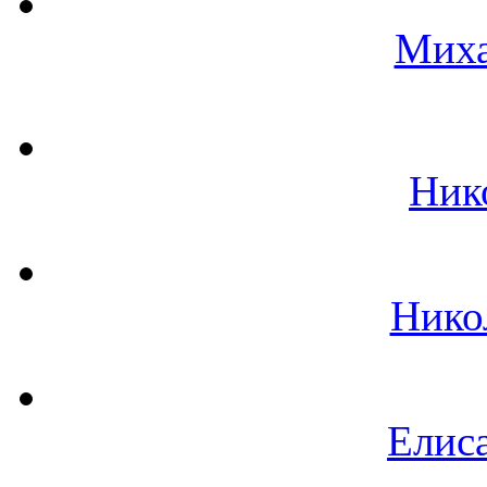
Миха
Ник
Нико
Елиса