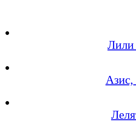
Лили
Азис,
Леля