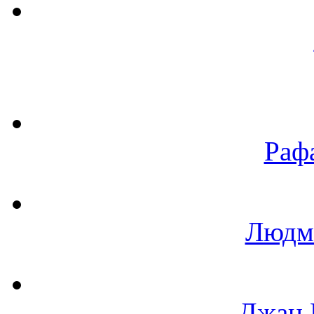
Раф
Людм
Джан 