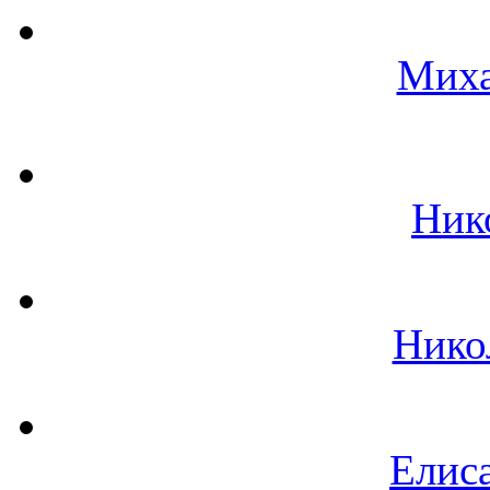
Миха
Ник
Нико
Елиса