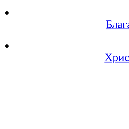
Благ
Хрис