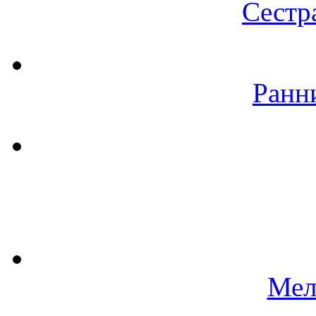
Сестр
Ранн
Мел