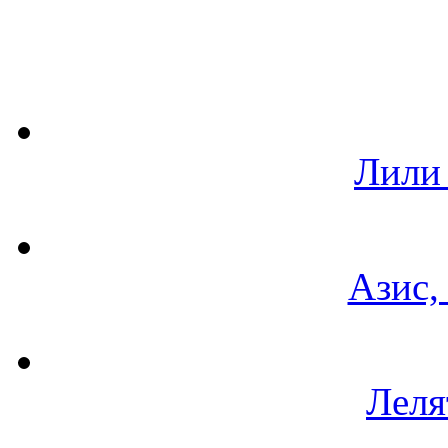
Лили
Азис,
Леля